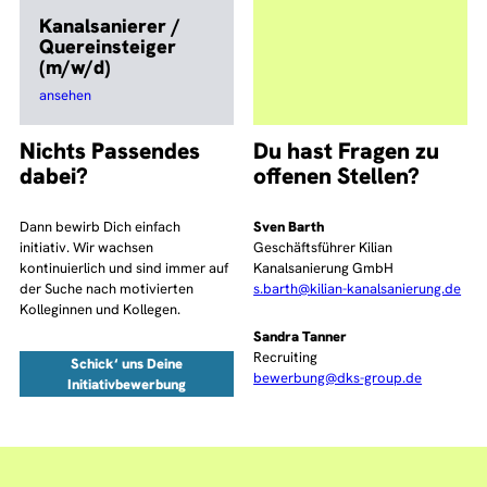
Kanalsanierer /
Quereinsteiger
(m/w/d)
Stellenausschreibung
ansehen
für
Kanalsanierer
Nichts Passendes
Du hast Fragen zu
/
dabei?
offenen Stellen?
Quereinsteiger
(m/w/d)
Dann bewirb Dich einfach
Sven Barth
initiativ. Wir wachsen
Geschäftsführer Kilian
kontinuierlich und sind immer auf
Kanalsanierung GmbH
der Suche nach motivierten
s.barth@kilian-kanalsanierung.de
Kolleginnen und Kollegen.
Sandra Tanner
Recruiting
Schick‘ uns Deine
bewerbung@dks-group.de
Initiativbewerbung