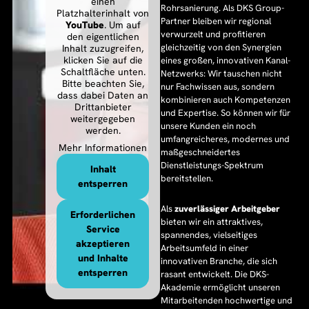
einen
Rohrsanierung. Als DKS Group-
Platzhalterinhalt von
Partner bleiben wir regional
YouTube
. Um auf
verwurzelt und profitieren
den eigentlichen
gleichzeitig von den Synergien
Inhalt zuzugreifen,
klicken Sie auf die
eines großen, innovativen Kanal-
Schaltfläche unten.
Netzwerks: Wir tauschen nicht
Bitte beachten Sie,
nur Fachwissen aus, sondern
dass dabei Daten an
kombinieren auch Kompetenzen
Drittanbieter
und Expertise. So können wir für
weitergegeben
unsere Kunden ein noch
werden.
umfangreicheres, modernes und
Mehr Informationen
maßgeschneidertes
Dienstleistungs-Spektrum
Inhalt
bereitstellen.
entsperren
Als
zuverlässiger Arbeitgeber
Erforderlichen
bieten wir ein attraktives,
Service
spannendes, vielseitiges
akzeptieren
Arbeitsumfeld in einer
und Inhalte
innovativen Branche, die sich
entsperren
rasant entwickelt. Die DKS-
Akademie ermöglicht unseren
Mitarbeitenden hochwertige und