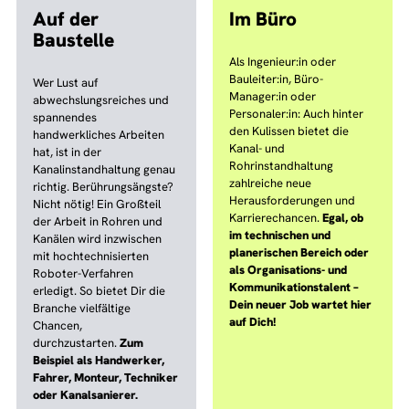
Auf der
Im Büro
Baustelle
Als Ingenieur:in oder
Bauleiter:in, Büro-
Wer Lust auf
Manager:in oder
abwechslungsreiches und
Personaler:in: Auch hinter
spannendes
den Kulissen bietet die
handwerkliches Arbeiten
Kanal- und
hat, ist in der
Rohrinstandhaltung
Kanalinstandhaltung genau
zahlreiche neue
richtig. Berührungsängste?
Herausforderungen und
Nicht nötig! Ein Großteil
Karrierechancen.
Egal, ob
der Arbeit in Rohren und
im technischen und
Kanälen wird inzwischen
planerischen Bereich oder
mit hochtechnisierten
als Organisations- und
Roboter-Verfahren
Kommunikationstalent –
erledigt. So bietet Dir die
Dein neuer Job wartet hier
Branche vielfältige
auf Dich!
Chancen,
durchzustarten.
Zum
Beispiel als Handwerker,
Fahrer, Monteur, Techniker
oder Kanalsanierer.