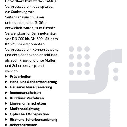
Epoxidharz kommt das KASRO-
Verpresssystem, das speziell
zur Sanierung von
Seitenkanalanschlüssen
unterschiedlicher Größen
entwickelt wurde, zum Einsatz.
Verwendbar für Sammelkanäle
von DN 200 bis DN 600. Mit dem
KASRO 2-Komponenten-
Verpresssystem können sowohl
undichte Seitenkanalanschlüsse
als auch Risse, undichte Muffen
und Scherben verpresst
werden.
Fräs
arbeiten
Hand- und Schacht
sanierung
Haus
anschluss-Sanierung
Innen
manschetten
Kurzliner-Verfahren
Liner
end
manschetten
Muffen
abdichtung
Optische TV-Inspektion
Riss- und Scherben
sanierung
Roboter
arbeiten